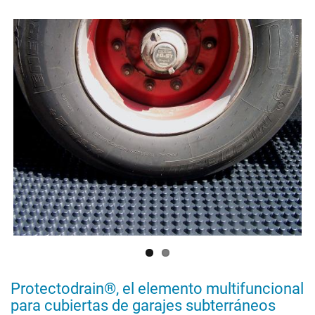
agua
controlada
Protectodrain®, el elemento multifuncional
para cubiertas de garajes subterráneos