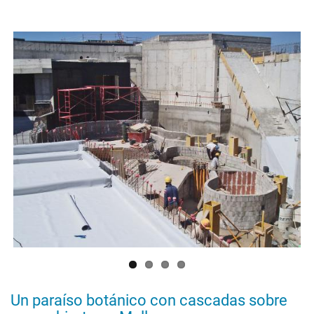
El
porqué
de
las
cubiertas
ecológicas
Un paraíso botánico con cascadas sobre