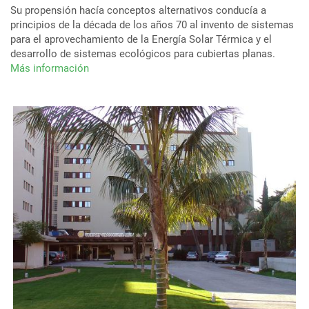
Su propensión hacía conceptos alternativos conducía a
principios de la década de los años 70 al invento de sistemas
para el aprovechamiento de la Energía Solar Térmica y el
desarrollo de sistemas ecológicos para cubiertas planas.
Más información
sobre
Zinco
–
más
de
50
años
al
servicio
de
la
construcción
sostenible