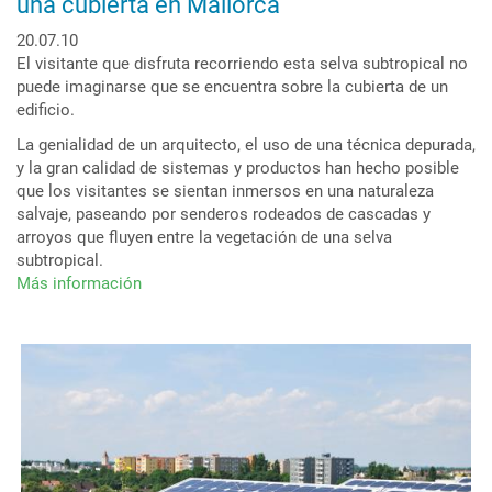
una cubierta en Mallorca
20.07.10
El visitante que disfruta recorriendo esta selva subtropical no
puede imaginarse que se encuentra sobre la cubierta de un
edificio.
La genialidad de un arquitecto, el uso de una técnica depurada,
y la gran calidad de sistemas y productos han hecho posible
que los visitantes se sientan inmersos en una naturaleza
salvaje, paseando por senderos rodeados de cascadas y
arroyos que fluyen entre la vegetación de una selva
subtropical.
Más información
sobre
Un
paraíso
botánico
con
cascadas
sobre
una
cubierta
en