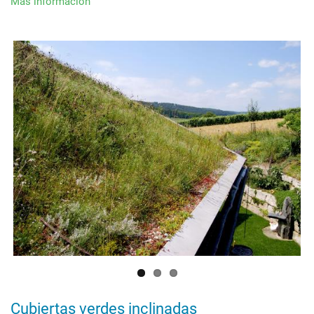
Más información
sobre
High
Line
Park
(Nueva
York)
Cubiertas verdes inclinadas