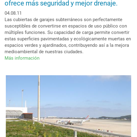
ofrece más seguridad y mejor drenaje.
04.08.11
Las cubiertas de garajes subterráneos son perfectamente
susceptibles de convertirse en espacios de uso público con
múltiples funciones. Su capacidad de carga permite convertir
estas superficies pavimentadas y ecológicamente muertas en
espacios verdes y ajardinados, contribuyendo así a la mejora
medioambiental de nuestras ciudades.
Más información
sobre
Protectodrain®,
el
elemento
multifuncional
para
cubiertas
de
garajes
subterráneos
ofrece
más
seguridad