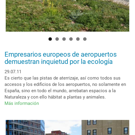
y
mejor
drenaje.
Empresarios europeos de aeropuertos
demuestran inquietud por la ecología
29.07.11
Es cierto que las pistas de aterrizaje, así como todos sus
accesos y los edificios de los aeropuertos, no solamente en
España, sino en todo el mundo, arrebatan espacios a la
Naturaleza y con ello hábitat a plantas y animales.
Más información
sobre
Empresarios
europeos
de
aeropuertos
demuestran