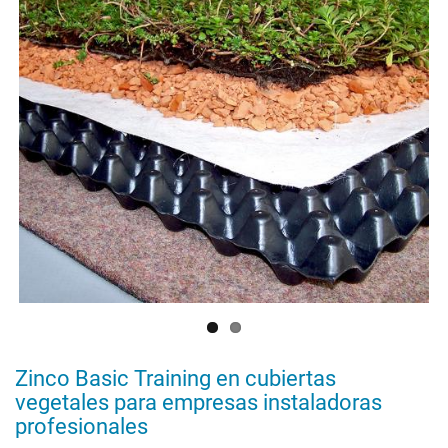
zonas
ajardinadas
y
parques
encima
de
garages
subterráneos
Zinco Basic Training en cubiertas
vegetales para empresas instaladoras
profesionales