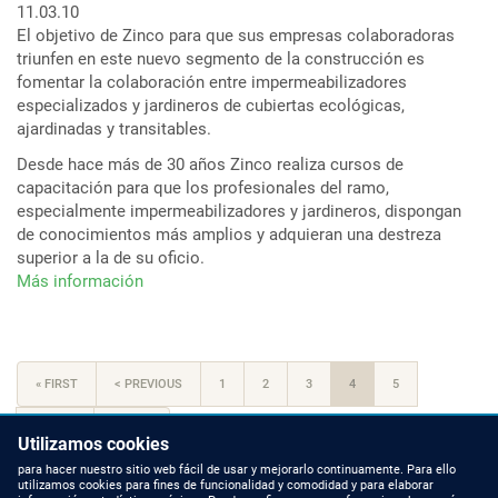
11.03.10
El objetivo de Zinco para que sus empresas colaboradoras
triunfen en este nuevo segmento de la construcción es
fomentar la colaboración entre impermeabilizadores
especializados y jardineros de cubiertas ecológicas,
ajardinadas y transitables.
Desde hace más de 30 años Zinco realiza cursos de
capacitación para que los profesionales del ramo,
especialmente impermeabilizadores y jardineros, dispongan
de conocimientos más amplios y adquieran una destreza
superior a la de su oficio.
Más información
sobre
Zinco
Basic
Training
Paginación
en
PRIMERA
« FIRST
PÁGINA
< PREVIOUS
PÁGINA
1
PÁGINA
2
PÁGINA
3
PÁGINA
4
PÁGINA
5
cubiertas
PÁGINA
ANTERIOR
ACTUAL
vegetales
SIGUIENTE
NEXT >
ÚLTIMA
LAST »
Utilizamos cookies
para
PÁGINA
PÁGINA
empresas
para hacer nuestro sitio web fácil de usar y mejorarlo continuamente. Para ello
utilizamos cookies para fines de funcionalidad y comodidad y para elaborar
instaladoras