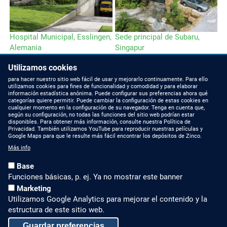
Hospital Municipal, Esslingen,
Sede principal de Subaru,
Alemania
Singapur
Utilizamos cookies
para hacer nuestro sitio web fácil de usar y mejorarlo continuamente. Para ello
utilizamos cookies para fines de funcionalidad y comodidad y para elaborar
información estadística anónima. Puede configurar sus preferencias ahora qué
categorías quiere permitir. Puede cambiar la configuración de estas cookies en
cualquier momento en la configuración de su navegador. Tenga en cuenta que,
NOTICIAS DE ZINCO
CONTACTAR CON
según su configuración, no todas las funciones del sitio web podrían estar
NOSOTROS
disponibles. Para obtener más información, consulte nuestra Política de
Privacidad. También utilizamos YouTube para reproducir nuestras películas y
Artículos de prensa
Google Maps para que le resulte más fácil encontrar los depósitos de Zinco.
Teléfono 910 059 175
Más info
Instagram
Correo electrónico:
Base
contacto@zinco-
Funciones básicas, p. ej. Ya no mostrar este banner
iberica.es
Marketing
Utilizamos Google Analytics para mejorar el contenido y la
SABER MÁS SOBRE
AVISO LEGAL Y MAPA WEB
estructura de este sitio web.
CUBIERTAS VERDES
Aviso legal
Guardar preferencias