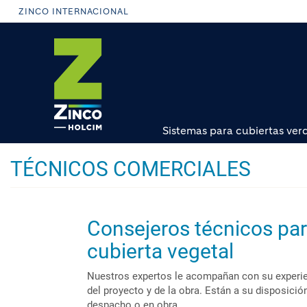
Pasar
ZINCO INTERNACIONAL
al
contenido
principal
Sistemas para cubiertas ver
TÉCNICOS COMERCIALES
Consejeros técnicos para
cubierta vegetal
Nuestros expertos le acompañan con su experie
del proyecto y de la obra. Están a su disposición 
despacho o en obra.