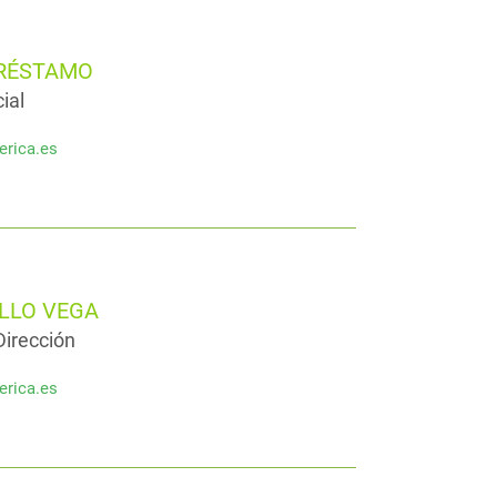
PRÉSTAMO
ial
erica.es
ILLO VEGA
irección
erica.es