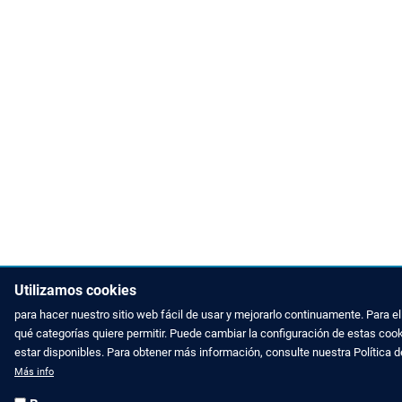
Utilizamos cookies
para hacer nuestro sitio web fácil de usar y mejorarlo continuamente. Para 
qué categorías quiere permitir. Puede cambiar la configuración de estas coo
estar disponibles. Para obtener más información, consulte nuestra Política 
NOTICIAS DE ZINCO
CONTACTAR 
Más info
Artículos de prensa
Teléfono 91