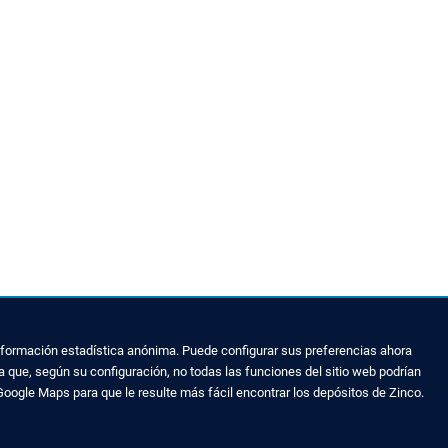
 información estadística anónima. Puede configurar sus preferencias ahora
 que, según su configuración, no todas las funciones del sitio web podrían
Google Maps para que le resulte más fácil encontrar los depósitos de Zinco.
 VERDES
AVISO LEGAL Y MAPA WEB
Aviso legal