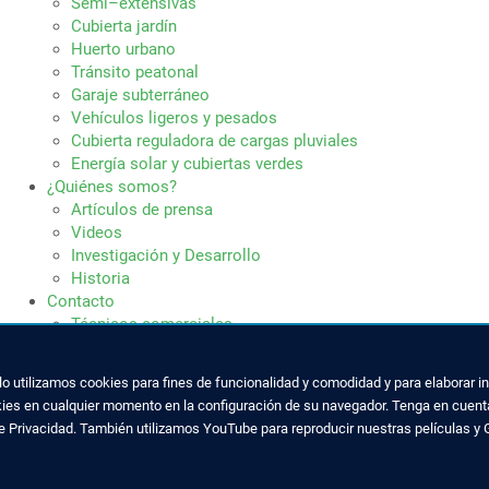
Semi–extensivas
Cubierta jardín
Huerto urbano
Tránsito peatonal
Garaje subterráneo
Vehículos ligeros y pesados
Cubierta reguladora de cargas pluviales
Energía solar y cubiertas verdes
¿Quiénes somos?
Artículos de prensa
Videos
Investigación y Desarrollo
Historia
Contacto
Técnicos comerciales
Empresas distribuidoras
ello utilizamos cookies para fines de funcionalidad y comodidad y para elaborar
kies en cualquier momento en la configuración de su navegador. Tenga en cuenta
de Privacidad. También utilizamos YouTube para reproducir nuestras películas y 
CON NOSOTROS
SABER MÁS SOBRE CUBIERTAS
0 059 175
Preguntas frecuentes