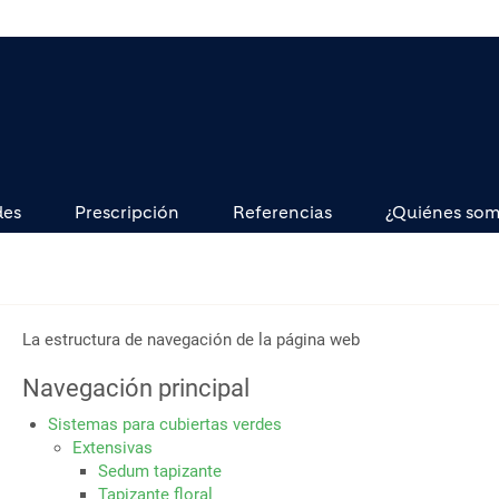
des
Prescripción
Referencias
¿Quiénes so
La estructura de navegación de la página web
Navegación principal
Sistemas para cubiertas verdes
Extensivas
Sedum tapizante
Tapizante floral