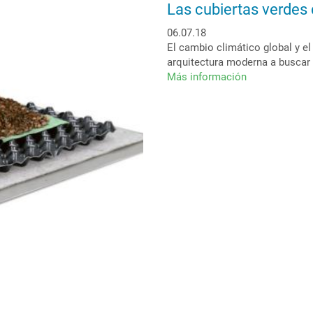
Las cubiertas verdes 
06.07.18
El cambio climático global y el
arquitectura moderna a buscar
Más información
sobre
Las
cubiertas
verdes
del
futuro