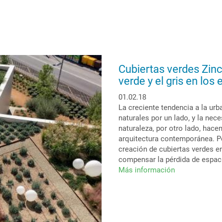
Cubiertas verdes Zinc
verde y el gris en los
01.02.18
La creciente tendencia a la urb
naturales por un lado, y la ne
naturaleza, por otro lado, hac
arquitectura contemporánea. Po
creación de cubiertas verdes 
compensar la pérdida de espaci
Más información
sobre
Cubiertas
verdes
Zinco:
estableciendo