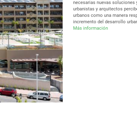
necesarias nuevas soluciones y
urbanistas y arquitectos perci
urbanos como una manera respo
incremento del desarrollo urba
Más información
sobre
El
complejo
hotelero
que
atrae
todas
las
miradas
en
el
Sur
de
Tenerife