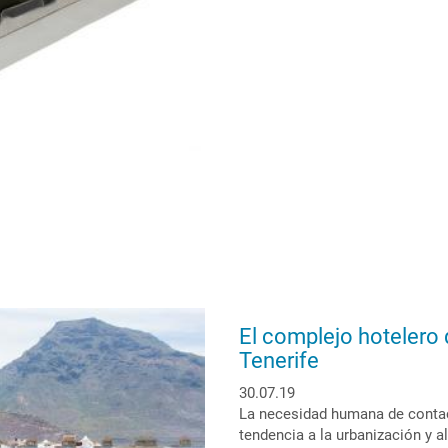
verdes
para
combatir
los
efectos
de
las
lluvias
torrenciales
El complejo hotelero 
Tenerife
30.07.19
La necesidad humana de contact
tendencia a la urbanización y a