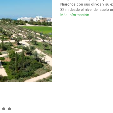
Niarchos con sus olivos y su e
32 m desde el nivel del suelo en
Más información
sobre
Cubiertas
verdes:
la
nueva
dimensión
de
espacio
público