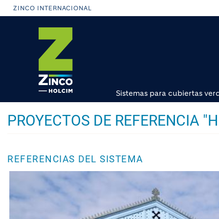
Pasar
ZINCO INTERNACIONAL
al
contenido
principal
Sistemas para cubiertas ver
PROYECTOS DE REFERENCIA "
REFERENCIAS DEL SISTEMA