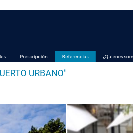
des
Prescripción
Referencias
¿Quiénes so
HUERTO URBANO"