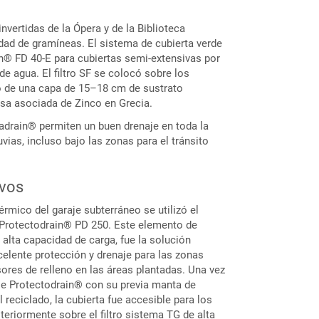
nvertidas de la Ópera y de la Biblioteca
dad de gramíneas. El sistema de cubierta verde
in® FD 40-E para cubiertas semi-extensivas por
de agua. El filtro SF se colocó sobre los
 de una capa de 15–18 cm de sustrato
sa asociada de Zinco en Grecia.
adrain® permiten un buen drenaje en toda la
uvias, incluso bajo las zonas para el tránsito
ivos
érmico del garaje subterráneo se utilizó el
 Protectodrain® PD 250. Este elemento de
n alta capacidad de carga, fue la solución
celente protección y drenaje para las zonas
ores de relleno en las áreas plantadas. Una vez
je Protectodrain® con su previa manta de
reciclado, la cubierta fue accesible para los
eriormente sobre el filtro sistema TG de alta