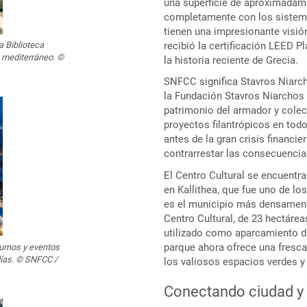
una superficie de aproximadame
completamente con los sistemas
tienen una impresionante visió
recibió la certificación LEED 
a Biblioteca
 mediterráneo. ©
la historia reciente de Grecia.
SNFCC significa Stavros Niarch
la Fundación Stavros Niarchos 
patrimonio del armador y colec
proyectos filantrópicos en todo
antes de la gran crisis financi
contrarrestar las consecuencia
El Centro Cultural se encuentra
en Kallithea, que fue uno de l
es el municipio más densament
Centro Cultural, de 23 hectárea
utilizado como aparcamiento d
parque ahora ofrece una fresca
turnos y eventos
 días. © SNFCC /
los valiosos espacios verdes y 
Conectando ciudad y