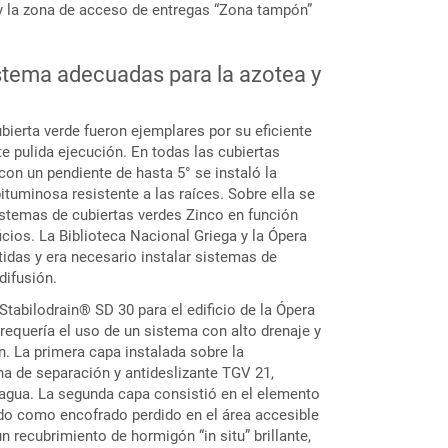
y la zona de acceso de entregas “Zona tampón”
istema adecuadas para la azotea y
bierta verde fueron ejemplares por su eficiente
e pulida ejecución. En todas las cubiertas
con un pendiente de hasta 5° se instaló la
uminosa resistente a las raíces. Sobre ella se
sistemas de cubiertas verdes Zinco en función
icios. La Biblioteca Nacional Griega y la Ópera
tidas y era necesario instalar sistemas de
difusión.
tabilodrain® SD 30 para el edificio de la Ópera
 requería el uso de un sistema con alto drenaje y
n. La primera capa instalada sobre la
na de separación y antideslizante TGV 21,
e agua. La segunda capa consistió en el elemento
do como encofrado perdido en el área accesible
un recubrimiento de hormigón “in situ” brillante,