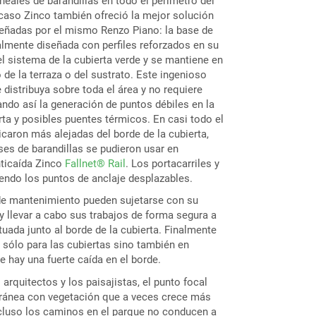
neales de barandillas en todo el perímetro del
 caso Zinco también ofreció la mejor solución
eñadas por el mismo Renzo Piano: la base de
almente diseñada con perfiles reforzados en su
 el sistema de la cubierta verde y se mantiene en
 de la terraza o del sustrato. Este ingenioso
distribuya sobre toda el área y no requiere
tando así la generación de puntos débiles en la
rta y posibles puentes térmicos. En casi todo el
icaron más alejadas del borde de la cubierta,
ses de barandillas se pudieron usar en
ticaída Zinco
Fallnet® Rail
. Los portacarriles y
yendo los puntos de anclaje desplazables.
de mantenimiento pueden sujetarse con su
y llevar a cabo sus trabajos de forma segura a
ituada junto al borde de la cubierta. Finalmente
o sólo para las cubiertas sino también en
 hay una fuerte caída en el borde.
 arquitectos y los paisajistas, el punto focal
rránea con vegetación que a veces crece más
Incluso los caminos en el parque no conducen a