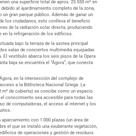
ienen una superficie total de aprox. 25.550 m² en
e debido al ajardinamiento completo de la zona,
o un gran parque público. Además de ganar un
de los ciudadanos, esto conlleva el beneficio
ores de la radiación solar directa, produciendo
en la refrigeración de los edificios.
ituada bajo la terraza de la azotea principal
 dos salas de conciertos multimedia equipadas
 El vestíbulo abarca los seis pisos de la Opera
lanta baja se encuentra el “Ágora”, que conecta
Ágora, en la intersección del complejo de
acceso a la Biblioteca Nacional Griega. La
0 m² de cubierta) se concibe como un espacio
el conocimiento sea accesible para todas las
so de computadoras, el acceso al internet y los
uitos.
 aparcamiento con 1.000 plazas (un área de
bre el que se instaló una exuberante vegetación,
edificios de operaciones y gestión de residuos