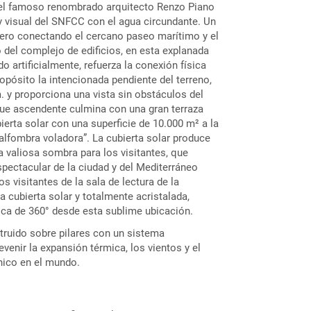
 el famoso renombrado arquitecto Renzo Piano
 y visual del SNFCC con el agua circundante. Un
dero conectando el cercano paseo marítimo y el
 del complejo de edificios, en esta explanada
do artificialmente, refuerza la conexión física
opósito la intencionada pendiente del terreno,
. y proporciona una vista sin obstáculos del
rque ascendente culmina con una gran terraza
bierta solar con una superficie de 10.000 m² a la
lfombra voladora”. La cubierta solar produce
 valiosa sombra para los visitantes, que
spectacular de la ciudad y del Mediterráneo
os visitantes de la sala de lectura de la
la cubierta solar y totalmente acristalada,
ica de 360° desde esta sublime ubicación.
struido sobre pilares con un sistema
venir la expansión térmica, los vientos y el
nico en el mundo.