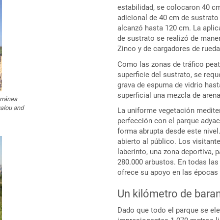
estabilidad, se colocaron 40 c
adicional de 40 cm de sustrato 
alcanzó hasta 120 cm. La aplic
de sustrato se realizó de maner
Zinco y de cargadores de rueda
Como las zonas de tráfico peat
superficie del sustrato, se requ
grava de espuma de vidrio hast
superficial una mezcla de arena
rránea
galou and
La uniforme vegetación mediter
perfección con el parque adyace
forma abrupta desde este nivel
abierto al público. Los visitant
laberinto, una zona deportiva, p
280.000 arbustos. En todas las
ofrece su apoyo en las épocas 
Un kilómetro de baran
Dado que todo el parque se el