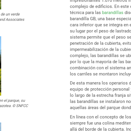
impresionantes 1.070 metros li
complejo de edificios. En este
técnica para las
barandillas
dis
 de un verde
barandilla GB, una base especi
 and Associates
cara inferior que se integra en
su lugar por el peso de lastrado
sistema permite que el peso se 
penetración de la cubierta, evi
impermeabilización de la cubie
complejo, las barandillas se ub
por lo que la mayoría de las ba
combinación con el sistema an
los carriles se montaron inclu
De esta manera los operarios 
equipo de protección personal 
lo largo de la estrecha franja s
n el parque, su
las barandillas se instalaron n
a azotea. © SNFCC
aquellas áreas del parque donde
En línea con el concepto de los
siempre fue una colina medite
allá del borde de la cubierta. 