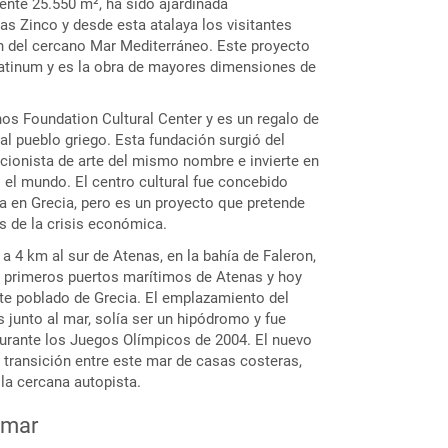
nte 25.550 m², ha sido ajardinada
 Zinco y desde esta atalaya los visitantes
n del cercano Mar Mediterráneo. Este proyecto
Platinum y es la obra de mayores dimensiones de
os Foundation Cultural Center y es un regalo de
al pueblo griego. Esta fundación surgió del
cionista de arte del mismo nombre e invierte en
 el mundo. El centro cultural fue concebido
era en Grecia, pero es un proyecto que pretende
s de la crisis económica.
 a 4 km al sur de Atenas, en la bahía de Faleron,
os primeros puertos marítimos de Atenas y hoy
e poblado de Grecia. El emplazamiento del
s junto al mar, solía ser un hipódromo y fue
urante los Juegos Olímpicos de 2004. El nuevo
 transición entre este mar de casas costeras,
la cercana autopista.
 mar