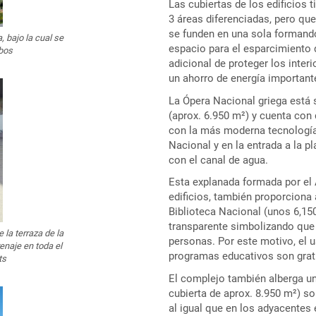
Las cubiertas de los edificios t
3 áreas diferenciadas, pero qu
se funden en una sola formand
, bajo la cual se
espacio para el esparcimiento 
mbos
adicional de proteger los interi
un ahorro de energía importante 
La Ópera Nacional griega está s
(aprox. 6.950 m²) y cuenta con
con la más moderna tecnología.
Nacional y en la entrada a la p
con el canal de agua.
Esta explanada formada por el 
edificios, también proporciona 
Biblioteca Nacional (unos 6,15
transparente simbolizando que 
la terraza de la
personas. Por este motivo, el u
enaje en toda el
programas educativos son grat
ts
El complejo también alberga un
cubierta de aprox. 8.950 m²) so
al igual que en los adyacentes 