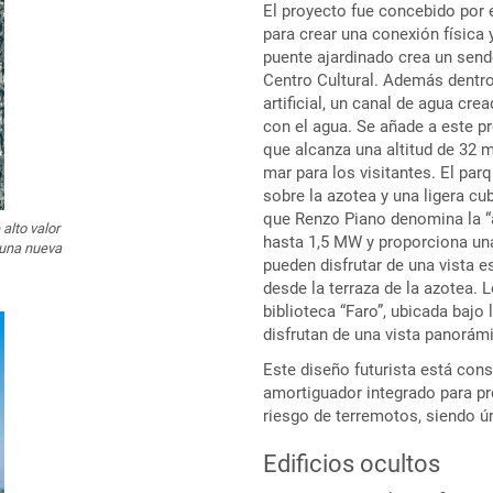
El proyecto fue concebido por
para crear una conexión física
puente ajardinado crea un sen
Centro Cultural. Además dentro
artificial, un canal de agua crea
con el agua. Se añade a este pr
que alcanza una altitud de 32 m
mar para los visitantes. El pa
sobre la azotea y una ligera cu
que Renzo Piano denomina la “a
alto valor
hasta 1,5 MW y proporciona una
 una nueva
pueden disfrutar de una vista e
desde la terraza de la azotea. L
biblioteca “Faro”, ubicada bajo 
disfrutan de una vista panorám
Este diseño futurista está con
amortiguador integrado para pre
riesgo de terremotos, siendo ú
Edificios ocultos