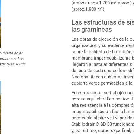
(ambos unos 1.700 m² aprox.) 
(aprox.1.800 m²).
Las estructuras de s
las gramíneas
Las obras de ejecución de la cu
organización y su evidentement
sobre la cubierta de hormigón, 
cubierta solar
membrana impermeabilizante bit
herbáceas. Los
igereza deseada.
llegaron a instalar diferentes 
del uso de cada uno de los edif
Nacional tienen cubiertas inver
cubierta verde permeables a la 
En estos casos se trabajó con S
porque aquí el tráfico peatonal
alta resistencia a la compresió
impermeabilización fue la lámi
permeable al aire y al vapor d
Stabilodrain® SD 30 funcionan
y, por último, como capa final, 