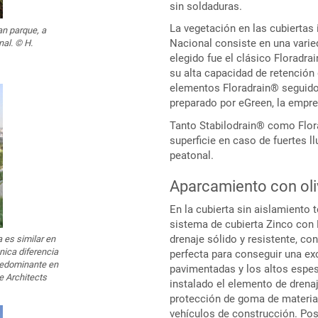
sin soldaduras.
La vegetación en las cubiertas i
an parque, a
Nacional consiste en una varie
nal. © H.
elegido fue el clásico Floradra
su alta capacidad de retención 
elementos Floradrain® seguido
preparado por eGreen, la empre
Tanto Stabilodrain® como Flor
superficie en caso de fuertes ll
peatonal.
Aparcamiento con ol
En la cubierta sin aislamiento t
sistema de cubierta Zinco con
drenaje sólido y resistente, co
 es similar en
nica diferencia
perfecta para conseguir una ex
predominante en
pavimentadas y los altos espes
e Architects
instalado el elemento de drena
protección de goma de material 
vehículos de construcción. Post