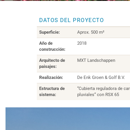
DATOS DEL PROYECTO
Superficie:
Aprox. 500 m²
Año de
2018
construcción:
Arquitecto de
MXT Landschappen
paisajes:
Realización:
De Enk Groen & Golf B.V.
Estructura de
“Cubierta reguladora de ca
sistema:
pluviales“ con RSX 65