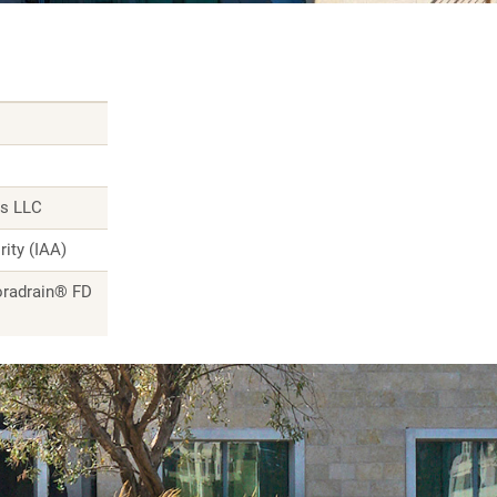
ts LLC
rity (IAA)
loradrain® FD