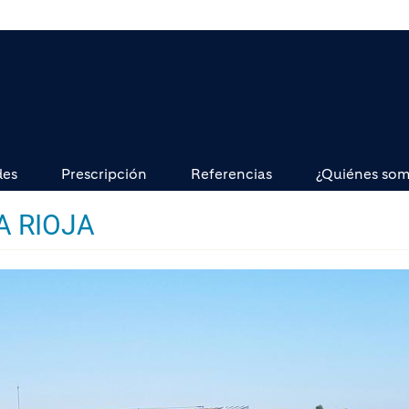
des
Prescripción
Referencias
¿Quiénes so
A RIOJA