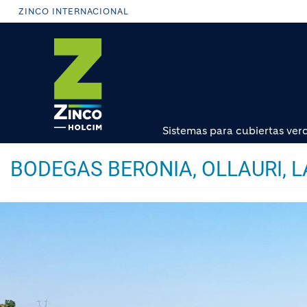
Pasar
ZINCO INTERNACIONAL
al
contenido
principal
Sistemas para cubiertas ver
BODEGAS BERONIA, OLLAURI, L