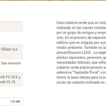
Esta cubierta verde que se inte
realizada en las nuevas instal
por un grupo de amigos y empr
vino. En el proceso de expansi
edificio que es singular por su
medio ambiente. También es la
llauri (La
precertificación LEED. La vege
plantas tapizantes, perennes, 
necesidades hídricas, que refl
, San Asensio
cubierta verde prácticamente s
extensiva “Tapizante floral”, c
ain® FD 25-E y
formó la base idónea para la su
set® FS 75
zonas de cubierta inclinada se 
1.51 MB