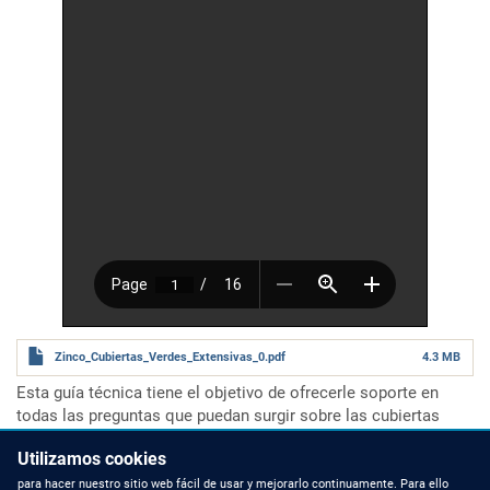
Zinco_Cubiertas_Verdes_Extensivas_0.pdf
4.3 MB
Esta guía técnica tiene el objetivo de ofrecerle soporte en
todas las preguntas que puedan surgir sobre las cubiertas
ecológicas extensivas.
Utilizamos cookies
Número total de páginas
16 páginas
Categoría
Guías técnicas - sistemas de cubiertas verdes
para hacer nuestro sitio web fácil de usar y mejorarlo continuamente. Para ello