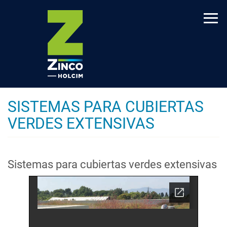
Pasar
al
contenido
principal
SISTEMAS PARA CUBIERTAS
VERDES EXTENSIVAS
Sistemas para cubiertas verdes extensivas